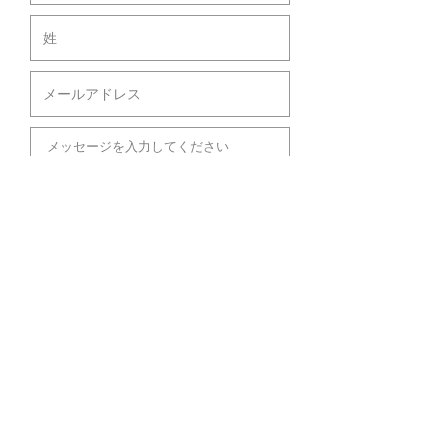
送信する
イラストレーター サキザキ ナリ
お仕事のご依頼・ご相談
は
info@sakizakinari.com
まで​お気軽にご