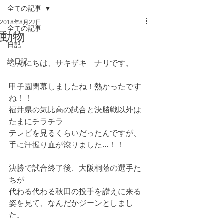
全ての記事
2018年8月22日
全ての記事
動物
日記
絵日記
こんにちは、サキザキ　ナリです。
甲子園閉幕しましたね！熱かったです
ね！！
福井県の気比高の試合と決勝戦以外は
たまにチラチラ
テレビを見るくらいだったんですが、
手に汗握り血が滾りました…！！
決勝で試合終了後、大阪桐蔭の選手た
ちが
代わる代わる秋田の投手を讃えに来る
姿を見て、なんだかジーンとしまし
た。